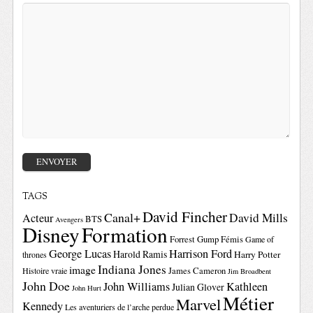
TAGS
David Fincher
Canal+
David Mills
Acteur
BTS
Avengers
Disney
Formation
Forrest Gump
Fémis
Game of
George Lucas
Harrison Ford
Harold Ramis
Harry Potter
thrones
Indiana Jones
image
Histoire vraie
James Cameron
Jim Broadbent
John Doe
John Williams
Kathleen
Julian Glover
John Hurt
Métier
Marvel
Kennedy
Les aventuriers de l’arche perdue