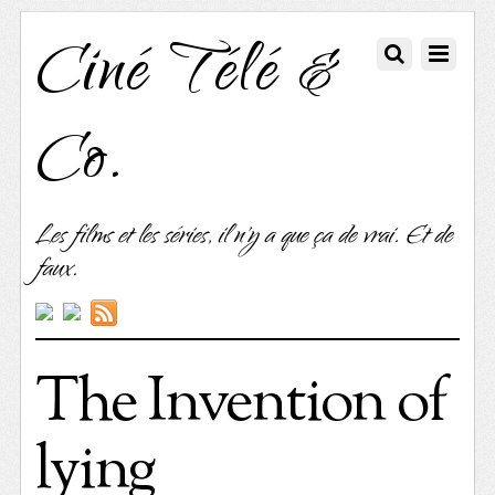
Ciné Télé &
Co.
Les films et les séries, il n'y a que ça de vrai. Et de
faux.
The Invention of
lying