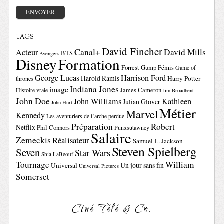
TAGS
David Fincher
Canal+
David Mills
Acteur
BTS
Avengers
Disney
Formation
Forrest Gump
Fémis
Game of
George Lucas
Harrison Ford
Harold Ramis
Harry Potter
thrones
Indiana Jones
image
Histoire vraie
James Cameron
Jim Broadbent
John Doe
John Williams
Kathleen
Julian Glover
John Hurt
Métier
Marvel
Kennedy
Les aventuriers de l’arche perdue
Préparation
Robert
Netflix
Phil Connors
Punxsutawney
Salaire
Zemeckis
Réalisateur
Samuel L. Jackson
Steven Spielberg
Seven
Star Wars
Shia LaBeouf
Tournage
William
Un jour sans fin
Universal
Universal Pictures
Somerset
Ciné Télé & Co.