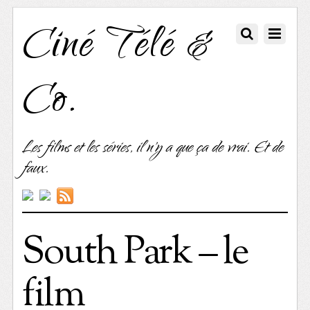
Ciné Télé &
Co.
Les films et les séries, il n'y a que ça de vrai. Et de
faux.
South Park – le
film