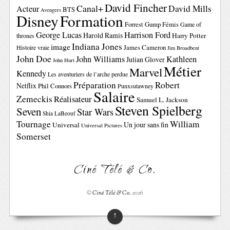
David Fincher
Canal+
David Mills
Acteur
BTS
Avengers
Disney
Formation
Forrest Gump
Fémis
Game of
George Lucas
Harrison Ford
Harold Ramis
Harry Potter
thrones
Indiana Jones
image
Histoire vraie
James Cameron
Jim Broadbent
John Doe
John Williams
Kathleen
Julian Glover
John Hurt
Métier
Marvel
Kennedy
Les aventuriers de l’arche perdue
Préparation
Robert
Netflix
Phil Connors
Punxsutawney
Salaire
Zemeckis
Réalisateur
Samuel L. Jackson
Steven Spielberg
Seven
Star Wars
Shia LaBeouf
Tournage
William
Un jour sans fin
Universal
Universal Pictures
Somerset
Ciné Télé & Co.
©
Ciné Télé & Co.
2026
↑