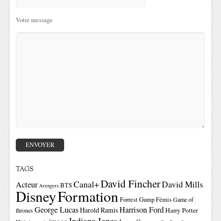
Votre message
TAGS
David Fincher
Canal+
David Mills
Acteur
BTS
Avengers
Disney
Formation
Forrest Gump
Fémis
Game of
George Lucas
Harrison Ford
Harold Ramis
Harry Potter
thrones
Indiana Jones