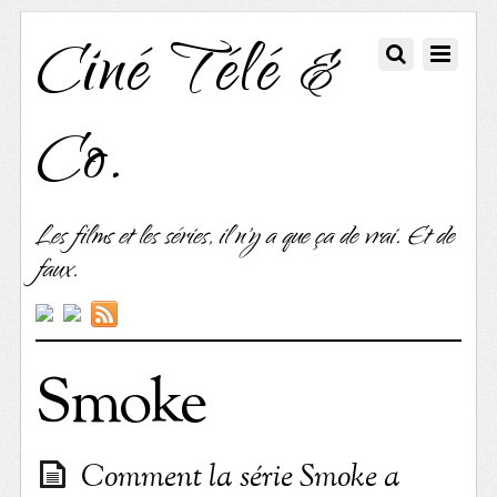
Ciné Télé &
Co.
Les films et les séries, il n'y a que ça de vrai. Et de
faux.
Smoke
Comment la série Smoke a