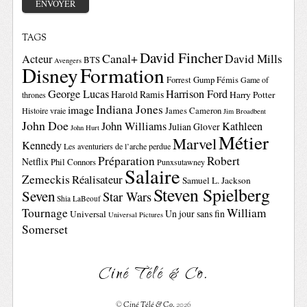
TAGS
David Fincher
Canal+
David Mills
Acteur
BTS
Avengers
Disney
Formation
Forrest Gump
Fémis
Game of
George Lucas
Harrison Ford
Harold Ramis
Harry Potter
thrones
Indiana Jones
image
Histoire vraie
James Cameron
Jim Broadbent
John Doe
John Williams
Kathleen
Julian Glover
John Hurt
Métier
Marvel
Kennedy
Les aventuriers de l’arche perdue
Préparation
Robert
Netflix
Phil Connors
Punxsutawney
Salaire
Zemeckis
Réalisateur
Samuel L. Jackson
Steven Spielberg
Seven
Star Wars
Shia LaBeouf
Tournage
William
Un jour sans fin
Universal
Universal Pictures
Somerset
Ciné Télé & Co.
©
Ciné Télé & Co.
2026