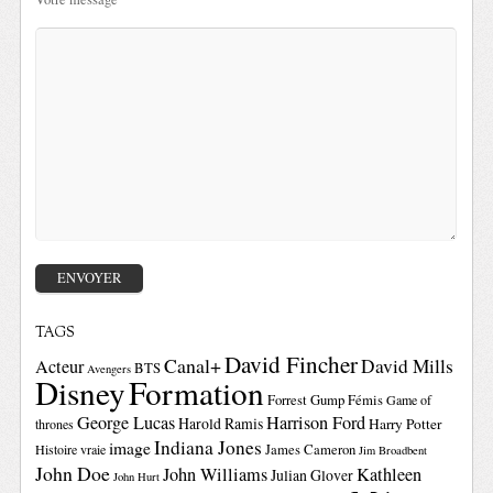
TAGS
David Fincher
Canal+
David Mills
Acteur
BTS
Avengers
Disney
Formation
Forrest Gump
Fémis
Game of
George Lucas
Harrison Ford
Harold Ramis
Harry Potter
thrones
Indiana Jones
image
Histoire vraie
James Cameron
Jim Broadbent
John Doe
John Williams
Kathleen
Julian Glover
John Hurt