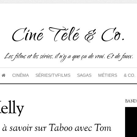
Ciné Télé & Co.
Les films et les séries, il n'y a que ça de vrai. Et de faux.
CINÉMA
SÉRIES/TVFILMS
SAGAS
MÉTIERS
& CO.
elly
BAND
s à savoir sur Taboo avec Tom