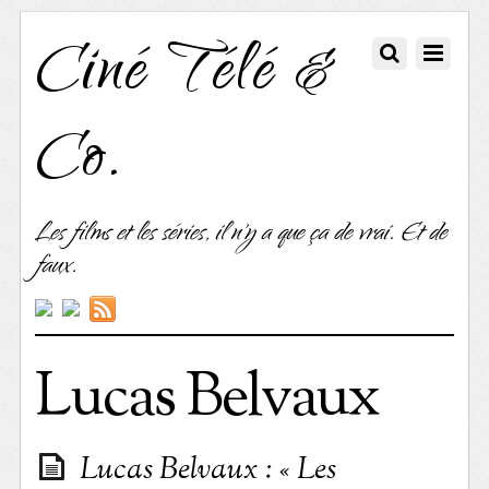
Ciné Télé &
Co.
Les films et les séries, il n'y a que ça de vrai. Et de
faux.
Lucas Belvaux
Lucas Belvaux : « Les