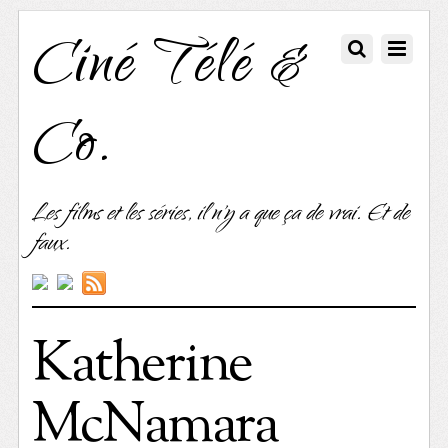
Ciné Télé &
Co.
Les films et les séries, il n'y a que ça de vrai. Et de
faux.
Katherine
McNamara