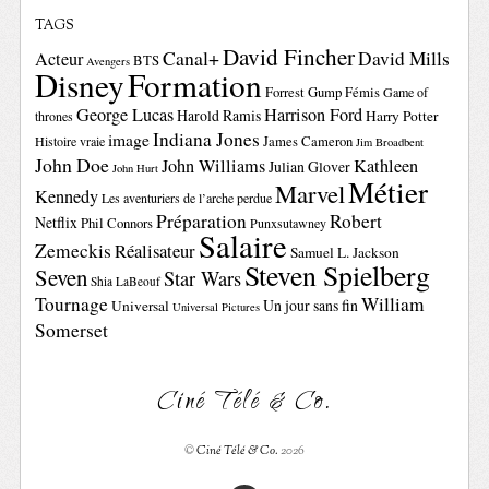
TAGS
David Fincher
Canal+
David Mills
Acteur
BTS
Avengers
Disney
Formation
Forrest Gump
Fémis
Game of
George Lucas
Harrison Ford
Harold Ramis
Harry Potter
thrones
Indiana Jones
image
Histoire vraie
James Cameron
Jim Broadbent
John Doe
John Williams
Kathleen
Julian Glover
John Hurt
Métier
Marvel
Kennedy
Les aventuriers de l’arche perdue
Préparation
Robert
Netflix
Phil Connors
Punxsutawney
Salaire
Zemeckis
Réalisateur
Samuel L. Jackson
Steven Spielberg
Seven
Star Wars
Shia LaBeouf
Tournage
William
Un jour sans fin
Universal
Universal Pictures
Somerset
Ciné Télé & Co.
©
Ciné Télé & Co.
2026