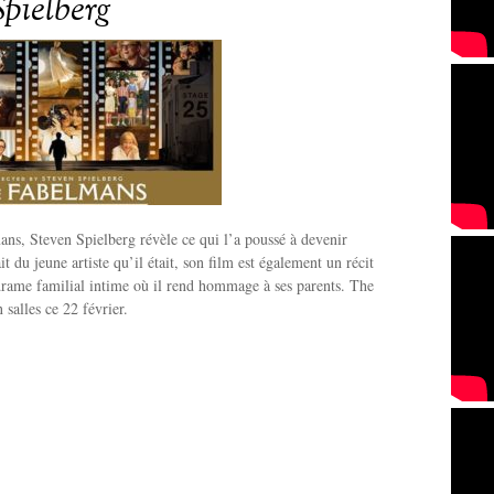
Spielberg
ns, Steven Spielberg révèle ce qui l’a poussé à devenir
ait du jeune artiste qu’il était, son film est également un récit
 drame familial intime où il rend hommage à ses parents. The
 salles ce 22 février.