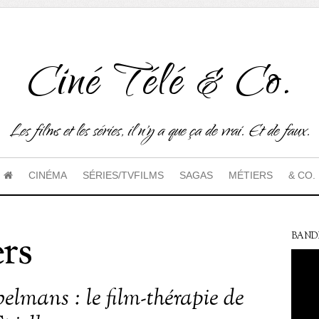
Ciné Télé & Co.
Les films et les séries, il n'y a que ça de vrai. Et de faux.
CINÉMA
SÉRIES/TVFILMS
SAGAS
MÉTIERS
& CO.
ers
BAND
elmans : le film-thérapie de