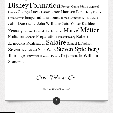
Disney
Formation
Forrest Gump
Fémis
Game of
George Lucas
Harrison Ford
Harold Ramis
Harry Potter
thrones
Indiana Jones
image
Histoire vraie
James Cameron
Jim Broadbent
John Doe
John Williams
Kathleen
Julian Glover
John Hurt
Métier
Marvel
Kennedy
Les aventuriers de l’arche perdue
Préparation
Robert
Netflix
Phil Connors
Punxsutawney
Salaire
Zemeckis
Réalisateur
Samuel L. Jackson
Steven Spielberg
Seven
Star Wars
Shia LaBeouf
Tournage
William
Un jour sans fin
Universal
Universal Pictures
Somerset
Ciné Télé & Co.
©
Ciné Télé & Co.
2026
↑