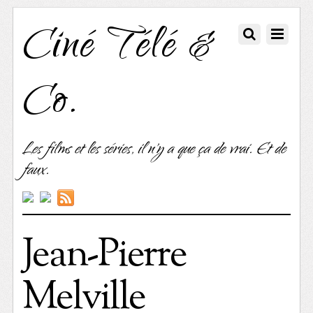
Ciné Télé &
Co.
Les films et les séries, il n'y a que ça de vrai. Et de
faux.
Jean-Pierre
Melville