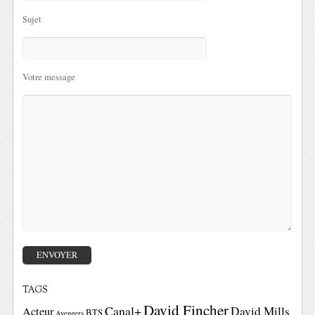
Sujet
Votre message
TAGS
David Fincher
Canal+
David Mills
Acteur
BTS
Avengers