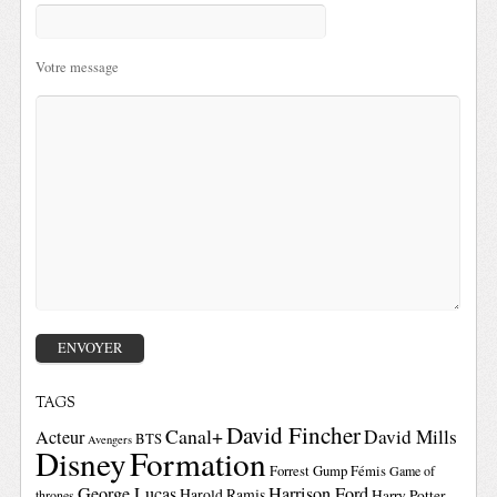
Votre message
TAGS
David Fincher
Canal+
David Mills
Acteur
BTS
Avengers
Disney
Formation
Forrest Gump
Fémis
Game of
George Lucas
Harrison Ford
Harold Ramis
Harry Potter
thrones