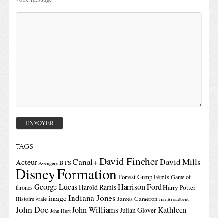
TAGS
David Fincher
Canal+
David Mills
Acteur
BTS
Avengers
Disney
Formation
Forrest Gump
Fémis
Game of
George Lucas
Harrison Ford
Harold Ramis
Harry Potter
thrones
Indiana Jones
image
Histoire vraie
James Cameron
Jim Broadbent
John Doe
John Williams
Kathleen
Julian Glover
John Hurt