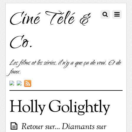
Ciné Télé &
Co.
Les films et les séries, il n'y a que ça de vrai. Et de
faux.
Holly Golightly
Retour sur… Diamants sur