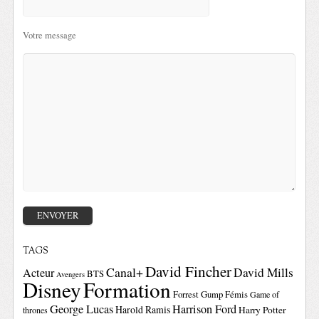
Votre message
TAGS
David Fincher
Canal+
David Mills
Acteur
BTS
Avengers
Disney
Formation
Forrest Gump
Fémis
Game of
George Lucas
Harrison Ford
Harold Ramis
Harry Potter
thrones