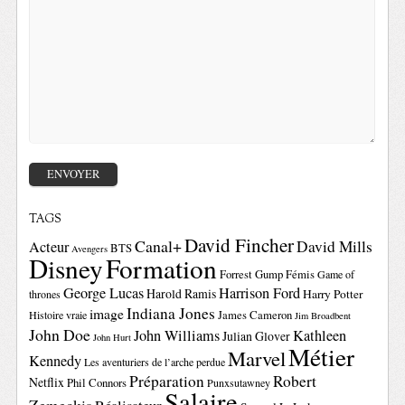
TAGS
David Fincher
Canal+
David Mills
Acteur
BTS
Avengers
Disney
Formation
Forrest Gump
Fémis
Game of
George Lucas
Harrison Ford
Harold Ramis
Harry Potter
thrones
Indiana Jones
image
Histoire vraie
James Cameron
Jim Broadbent
John Doe
John Williams
Kathleen
Julian Glover
John Hurt
Métier
Marvel
Kennedy
Les aventuriers de l’arche perdue
Préparation
Robert
Netflix
Phil Connors
Punxsutawney
Salaire