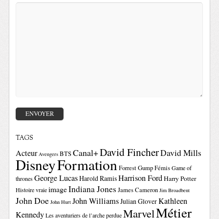
TAGS
David Fincher
Canal+
David Mills
Acteur
BTS
Avengers
Disney
Formation
Forrest Gump
Fémis
Game of
George Lucas
Harrison Ford
Harold Ramis
Harry Potter
thrones
Indiana Jones
image
Histoire vraie
James Cameron
Jim Broadbent
John Doe
John Williams
Kathleen
Julian Glover
John Hurt
Métier
Marvel
Kennedy
Les aventuriers de l’arche perdue