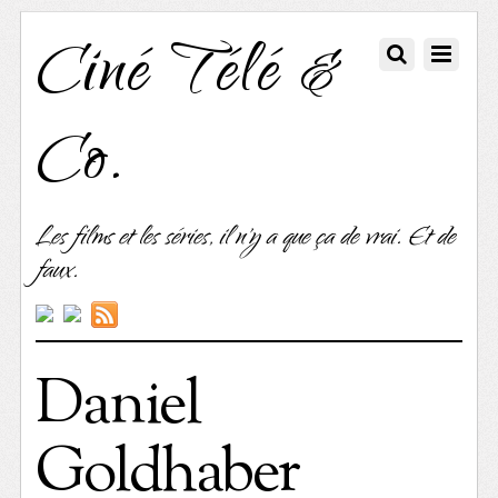
Ciné Télé &
Co.
Les films et les séries, il n'y a que ça de vrai. Et de
faux.
Daniel
Goldhaber