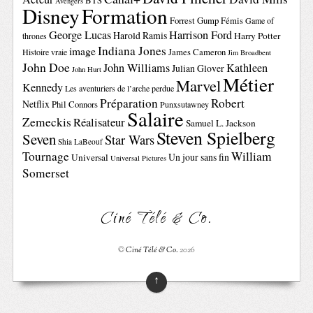
BTS
Avengers
Disney
Formation
Forrest Gump
Fémis
Game of
George Lucas
Harrison Ford
Harold Ramis
Harry Potter
thrones
Indiana Jones
image
Histoire vraie
James Cameron
Jim Broadbent
John Doe
John Williams
Kathleen
Julian Glover
John Hurt
Métier
Marvel
Kennedy
Les aventuriers de l’arche perdue
Préparation
Robert
Netflix
Phil Connors
Punxsutawney
Salaire
Zemeckis
Réalisateur
Samuel L. Jackson
Steven Spielberg
Seven
Star Wars
Shia LaBeouf
Tournage
William
Un jour sans fin
Universal
Universal Pictures
Somerset
Ciné Télé & Co.
©
Ciné Télé & Co.
2026
↑