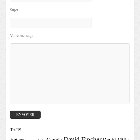
Sujet
Votre message
TAGS
David Fincher
Canal+
David Mills
Acteur