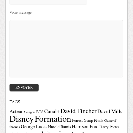
Votre message
TAGS
David Fincher
Canal+
David Mills
Acteur
BTS
Avengers
Disney
Formation
Forrest Gump
Fémis
Game of
George Lucas
Harrison Ford
Harold Ramis
Harry Potter
thrones