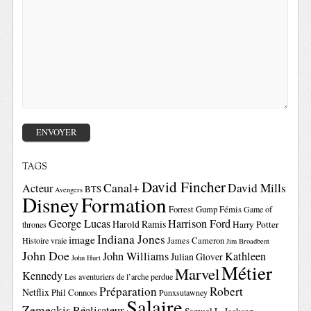
TAGS
David Fincher
Canal+
David Mills
Acteur
BTS
Avengers
Disney
Formation
Forrest Gump
Fémis
Game of
George Lucas
Harrison Ford
Harold Ramis
Harry Potter
thrones
Indiana Jones
image
Histoire vraie
James Cameron
Jim Broadbent
John Doe
John Williams
Kathleen
Julian Glover
John Hurt
Métier
Marvel
Kennedy
Les aventuriers de l’arche perdue
Préparation
Robert
Netflix
Phil Connors
Punxsutawney
Salaire
Zemeckis
Réalisateur