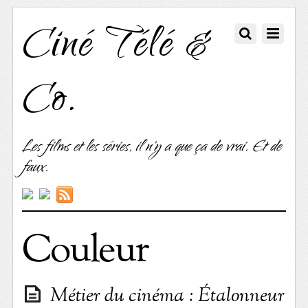
Ciné Télé &
Co.
Les films et les séries, il n'y a que ça de vrai. Et de
faux.
Couleur
Métier du cinéma : Étalonneur