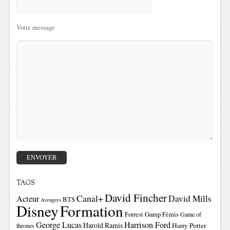
Votre message
TAGS
David Fincher
Canal+
David Mills
Acteur
BTS
Avengers
Disney
Formation
Forrest Gump
Fémis
Game of
George Lucas
Harrison Ford
Harold Ramis
Harry Potter
thrones