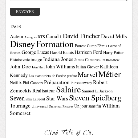
TAGS
David Fincher
Canal+
David Mills
Acteur
BTS
Avengers
Disney
Formation
Forrest Gump
Fémis
Game of
George Lucas
Harrison Ford
Harold Ramis
Harry Potter
thrones
Indiana Jones
image
Histoire vraie
James Cameron
Jim Broadbent
John Doe
John Williams
Kathleen
Julian Glover
John Hurt
Métier
Marvel
Kennedy
Les aventuriers de l’arche perdue
Préparation
Robert
Netflix
Phil Connors
Punxsutawney
Salaire
Zemeckis
Réalisateur
Samuel L. Jackson
Steven Spielberg
Seven
Star Wars
Shia LaBeouf
Tournage
William
Un jour sans fin
Universal
Universal Pictures
Somerset
Ciné Télé & Co.