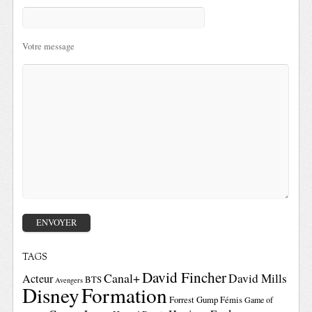
Votre message
TAGS
David Fincher
Canal+
David Mills
Acteur
BTS
Avengers
Disney
Formation
Forrest Gump
Fémis
Game of