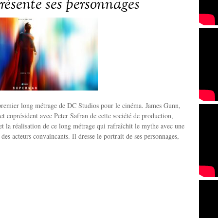
ésente ses personnages
premier long métrage de DC Studios pour le cinéma. James Gunn,
 et coprésident avec Peter Safran de cette société de production,
et la réalisation de ce long métrage qui rafraîchit le mythe avec une
t des acteurs convaincants. Il dresse le portrait de ses personnages,