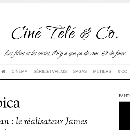
Ciné Télé & Co.
Les films et les séries, il n'y a que ça de vrai. Et de faux.
CINÉMA
SÉRIES/TVFILMS
SAGAS
MÉTIERS
& CO.
ica
BAND
n : le réalisateur James