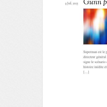
Gunn pr
9 Juil. 2025
Superman est le 
directeur général
signe le scénario 
histoire inédite e
[…]