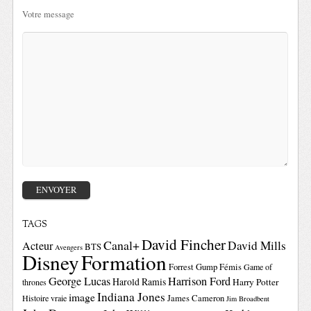
Votre message
TAGS
David Fincher
Canal+
David Mills
Acteur
BTS
Avengers
Disney
Formation
Forrest Gump
Fémis
Game of
George Lucas
Harrison Ford
Harold Ramis
Harry Potter
thrones
Indiana Jones
image
Histoire vraie
James Cameron
Jim Broadbent