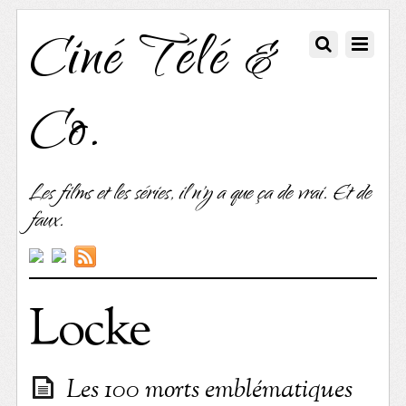
Ciné Télé &
Co.
Les films et les séries, il n'y a que ça de vrai. Et de
faux.
Locke
Les 100 morts emblématiques