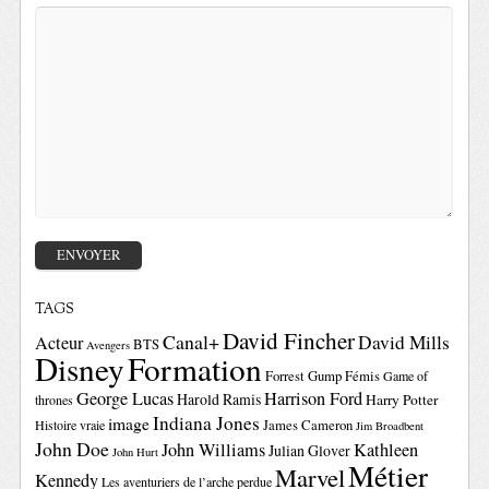
TAGS
David Fincher
Canal+
David Mills
Acteur
BTS
Avengers
Disney
Formation
Forrest Gump
Fémis
Game of
George Lucas
Harrison Ford
Harold Ramis
Harry Potter
thrones
Indiana Jones
image
Histoire vraie
James Cameron
Jim Broadbent
John Doe
John Williams
Kathleen
Julian Glover
John Hurt
Métier
Marvel
Kennedy
Les aventuriers de l’arche perdue