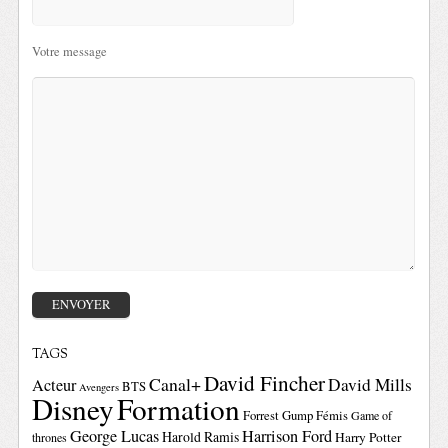
Votre message
TAGS
David Fincher
Canal+
David Mills
Acteur
BTS
Avengers
Disney
Formation
Forrest Gump
Fémis
Game of
George Lucas
Harrison Ford
Harold Ramis
Harry Potter
thrones