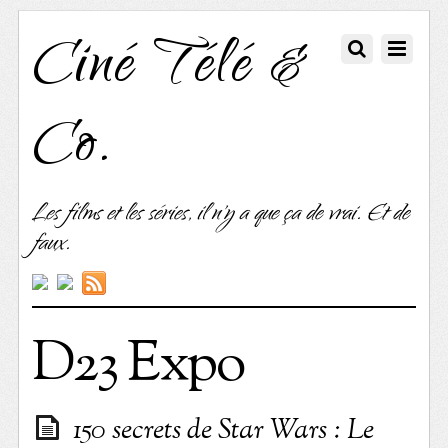
Ciné Télé &
Co.
Les films et les séries, il n'y a que ça de vrai. Et de
faux.
D23 Expo
150 secrets de Star Wars : Le