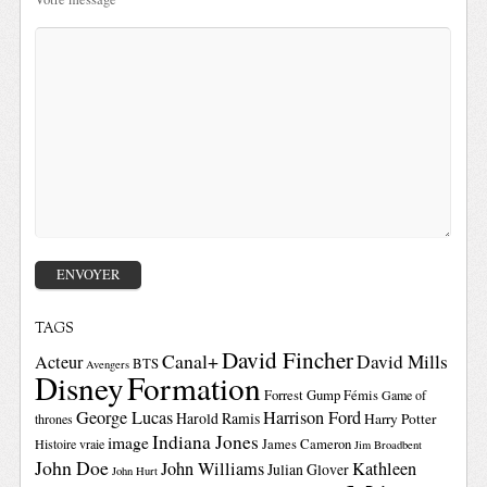
TAGS
David Fincher
Canal+
David Mills
Acteur
BTS
Avengers
Disney
Formation
Forrest Gump
Fémis
Game of
George Lucas
Harrison Ford
Harold Ramis
Harry Potter
thrones
Indiana Jones
image
Histoire vraie
James Cameron
Jim Broadbent
John Doe
John Williams
Kathleen
Julian Glover
John Hurt